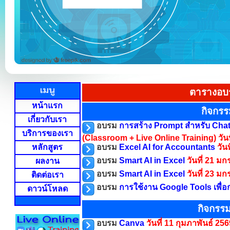
ตารางอบร
หน้าแรก
กิจกร
เกี่ยวกับเรา
อบรม
การสร้าง Prompt สำหรับ Chat
บริการของเรา
(Classroom + Live Online Training)
วัน
หลักสูตร
อบรม
Excel AI for Accountants
วัน
อบรม
Smart AI in Excel
วันที่ 21 
ผลงาน
อบรม
Smart AI in Excel
วันที่ 23 
ติดต่อเรา
อบรม
การใช้งาน Google Tools เพื่อ
ดาวน์โหลด
กิจกรรม
อบรม
Canva
วันที่ 11 กุมภาพันธ์ 25